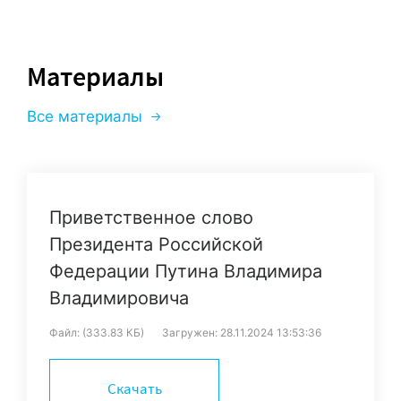
Председатель Совета по профессиональным
квалификациям в области сварки
Надежда Прокопьева
,
Материалы
Заместитель руководителя аппарата
Национального объединения изыскателей и
Все материалы
проектировщиков
Павел Резник
,
Заместитель проректора по развитию
образовательных технологий Уральского
Приветственное слово
федерального университета им. первого
Президента Российской
Президента России Б.Н. Ельцина
Федерации Путина Владимира
Валерий Атрощенко
,
Владимировича
Руководитель Центра компетенции по сварке
ГАЦ Республики Башкортостан
Файл: (333.83 КБ)
Загружен: 28.11.2024 13:53:36
Елена Галушко
,
Генеральный директор «КадрыПРОФ», директор
Скачать