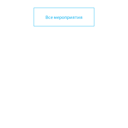
Все мероприятия
ФОРУМ НСК
Поделиться в социальных сетях
Адрес: 109240, Москва, Котельническая
наб., 17